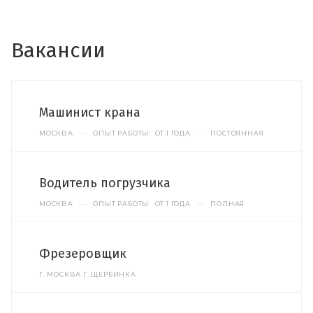
Вакансии
Машинист крана
МОСКВА
—
ОПЫТ РАБОТЫ: ОТ 1 ГОДА
—
ПОСТОЯННАЯ
Водитель погрузчика
МОСКВА
—
ОПЫТ РАБОТЫ: ОТ 1 ГОДА
—
ПОЛНАЯ
Фрезеровщик
Г. МОСКВА Г. ЩЕРБИНКА