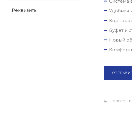
Система 
Реквизиты
Удобная 
Корпорат
Буфет и 
Новый об
Комфортн
ОТПРАВИ
СПИСОК В