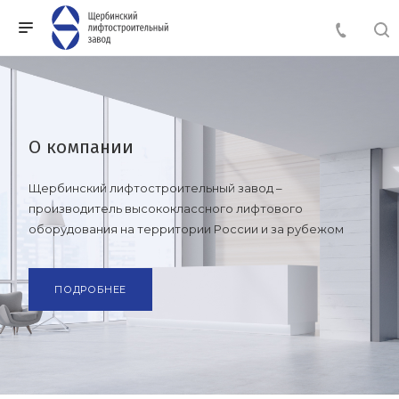
Пассажирские лифты
О компании
Качественные современные лифты, сочетающие в
Щербинский лифтостроительный завод –
себе наиболее удачные инженерно-технические
производитель высококлассного лифтового
решения, с грузоподъемностью от 400 до 1000 кг.
оборудования на территории России и за рубежом
СКАЧАТЬ КАТАЛОГ
ПОДРОБНЕЕ