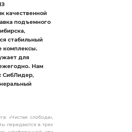
ЛЗ
ик качественной
тавка подъемного
ибирска,
тся стабильный
е комплексы.
ужает для
 ежегодно. Нам
: СибЛидер,
енеральный
: «Чистая слобода»,
ты передаются в трех
 из шлифованной или