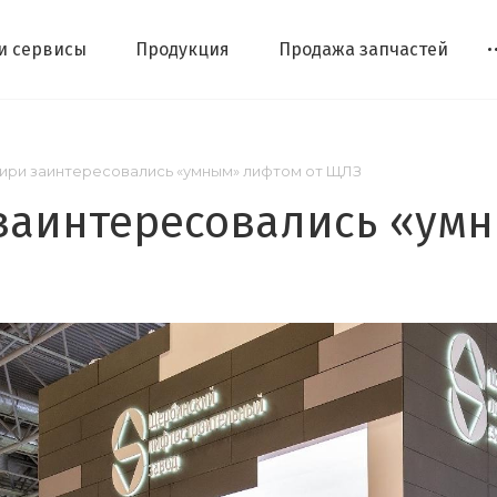
 и сервисы
Продукция
Продажа запчастей
ири заинтересовались «умным» лифтом от ЩЛЗ
заинтересовались «ум