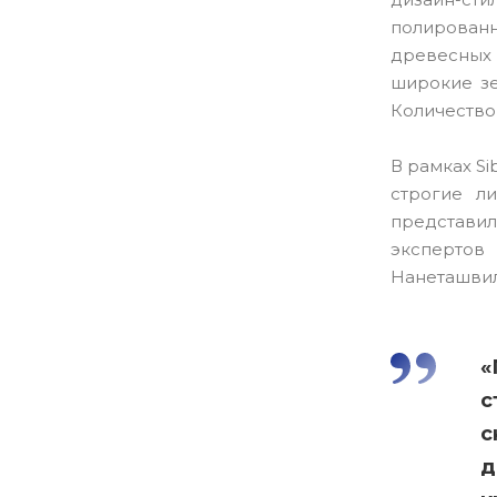
полирован
древесных
широкие зе
Количество 
В рамках S
строгие л
представи
экспертов
Нанеташвил
«
с
с
д