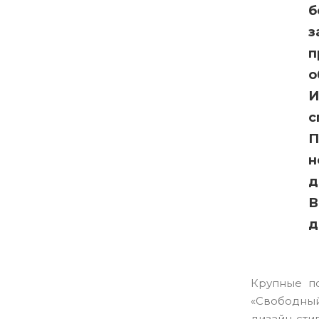
б
з
п
о
И
с
П
н
д
В
д
Крупные по
«Свободный
дизайн-ст