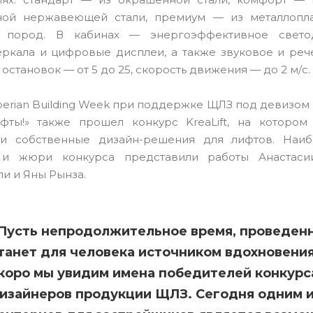
ной нержавеющей стали, премиум — из металлопла
 пород. В кабинах — энергоэффективное свето
ркала и цифровые дисплеи, а также звуковое и ре
остановок — от 5 до 25, скорость движения — до 2 м/с.
iberian Building Week при поддержке ЩЛЗ под девизом
ифты!» также прошел конкурс KreaLift, на которо
ли собственные дизайн-решения для лифтов. Наи
 и жюри конкурса представили работы Анастасии
и и Яны Рынза.
Пусть непродолжительное время, проведенн
танет для человека источником вдохновени
коро мы увидим имена победителей конкурса
изайнеров продукции ЩЛЗ. Сегодня одним 