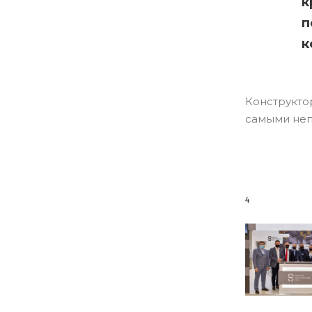
к
п
к
Конструкт
самыми неп
4