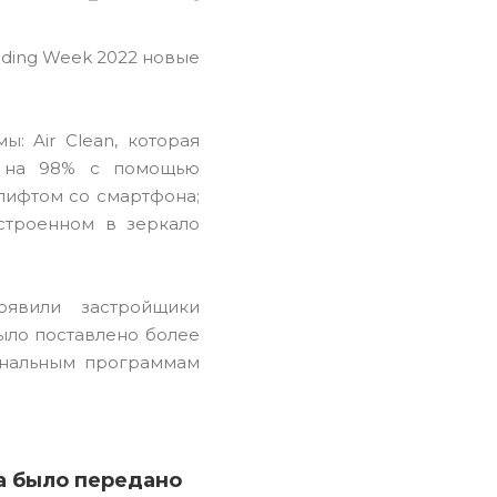
ilding Week 2022 новые
: Air Clean, которая
в на 98% с помощью
 лифтом со смартфона;
строенном в зеркало
явили застройщики
было поставлено более
ональным программам
да было передано