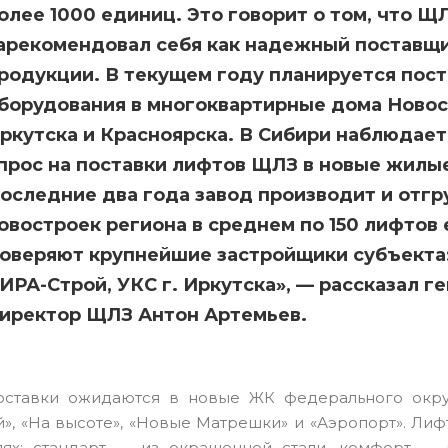
олее 1000 единиц. Это говорит о том, что Щ
арекомендовал себя как надежный поставщ
родукции. В текущем году планируется пос
борудования в многоквартирные дома Новос
ркутска и Красноярска. В Сибири наблюдае
прос на поставки лифтов ЩЛЗ в новые жилы
оследние два года завод производит и отгр
овостроек региона в среднем по 150 лифтов
оверяют крупнейшие застройщики субъекта
ИРА-Строй, УКС г. Иркутска», — рассказал г
иректор ЩЛЗ Антон Артемьев.
ставки ожидаются в новые ЖК федерального округа
», «На высоте», «Новые Матрешки» и «Аэропорт». Лиф
илях: стандарт — из окрашенной стали, комфорт —