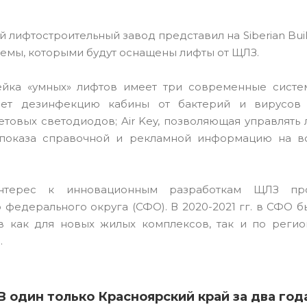
 лифтостроительный завод
представил на Siberian Bu
емы, которыми будут оснащены лифты от ЩЛЗ.
йка «умных» лифтов имеет три современные системы
ает дезинфекцию кабины от бактерий и вирусо
етовых светодиодов; Air Key, позволяющая управлять
я показа справочной и рекламной информацию на в
нтерес к инновационным разработкам ЩЛЗ про
 федерального округа (СФО). В 2020-2021 гг. в СФО 
в как для новых жилых комплексов, так и по реги
.
В один только Красноярский край за два го