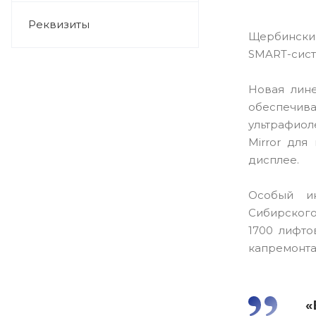
Реквизиты
Щербинский
SMART-сист
Новая лине
обеспечив
ультрафиол
Mirror дл
дисплее.
Особый и
Сибирского
1700 лифто
капремонта
«