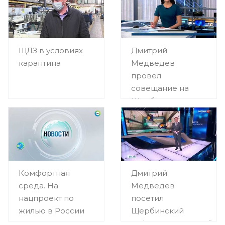
ЩЛЗ в условиях
Дмитрий
карантина
Медведев
провел
совещание на
Щербинском
лифтостроительном
заводе
Комфортная
Дмитрий
среда. На
Медведев
нацпроект по
посетил
жилью в России
Щербинский
выделят триллион
лифтостроительный