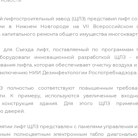
НОВОСТИ
 лифтостроительный завод (ЩЛЗ) представил лифт со
ии в Нижнем Новгороде на VII Всероссийском с
 капитального ремонта общего имущества многокварт
о для Съезда лифт, поставляемый по программам 
оборудовали инновационной разработкой ЩЛЗ - в
вания лифта, которая обеспечивает очистку воздуха 
заключению НИИ Дезинфектологии Роспотребнадзора.
 полностью соответствуют повышенным требов
сти. К примеру, используются увеличенные вход
 конструкция здания. Для этого ЩЛЗ применя
ю дверей.
ятии лифт ЩЛЗ представлен с панелями управления 
нным полноцветным электронным табло диагональ