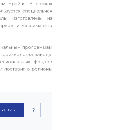
ом Брайля. В рамках
льзуется специальная
олы изготовлены из
яркое (и максимально
иональным программам
производства завода.
региональных фондов
 и поставил в регионы
 УСЛУГУ