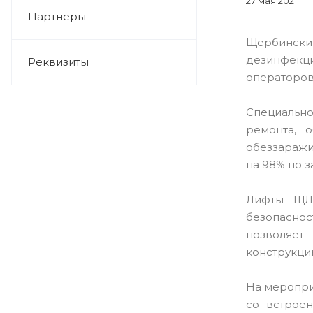
27 мая 2021
Партнеры
Щербинский
дезинфекц
Реквизиты
операторов
Специальн
ремонта, 
обеззаражи
на 98% по 
Лифты ЩЛЗ
безопасно
позволяет
конструкци
На меропри
со встрое