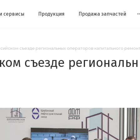
 и сервисы
Продукция
Продажа запчастей
ссийском съезде региональных операторов капитального ремон
ском съезде региональ