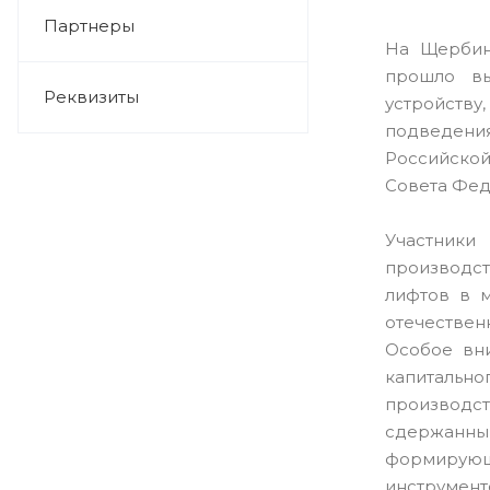
Партнеры
На Щербин
прошло вы
Реквизиты
устройству
подведения
Российско
Совета Фед
Участники
производст
лифтов в 
отечестве
Особое вн
капитальн
производст
сдержанны
формирующ
инструмен