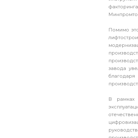
факторинг
Минпромто
Помимо это
лифтострои
модерниз
производ
производс
завода уве
благодаря
производст
В рамках 
эксплуата
отечестве
цифровиз
руководств
производст