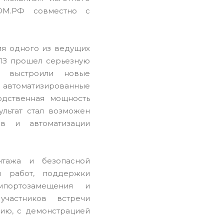
ДОМ.РФ совместно с
ия одного из ведущих
ЛЗ прошел серьезную
, выстроили новые
втоматизированные
одственная мощность
ультат стал возможен
ов и автоматизации
тажа и безопасной
и работ, поддержки
мпортозамещения и
частников встречи
ию, с демонстрацией