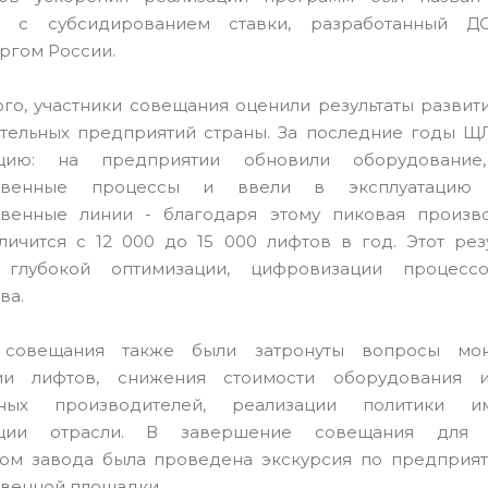
а с субсидированием ставки, разработанный 
ргом России.
го, участники совещания оценили результаты развит
тельных предприятий страны. За последние годы Щ
ацию: на предприятии обновили оборудование
ственные процессы и ввели в эксплуатацию а
твенные линии - благодаря этому пиковая произв
личится с 12 000 до 15 000 лифтов в год. Этот рез
 глубокой оптимизации, цифровизации процесс
ва.
совещания также были затронуты вопросы мон
ции лифтов, снижения стоимости оборудования 
нных производителей, реализации политики и
ации отрасли. В завершение совещания для у
ом завода была проведена экскурсия по предприят
венной площадки.