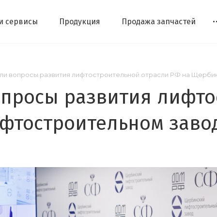
 и сервисы
Продукция
Продажа запчастей
ли вопросы развития лифтостроительной отрасли РФ на Щерби
опросы развития лифто
фтостроительном заво