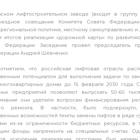
ском лифтостроительном заводе (входит в группу
ездное совещание Комитета Совета Федерации
, региональной политике, местному самоуправлению и
 итогов реализации «дорожной карты» по развитию
й Федерации. Заседание провел председатель пр
ерации Андрей Шевченко.
 отметили, что российская лифтовая отрасль расп
венным потенциалом для выполнения задачи по зам
многоквартирных домах до 15 февраля 2030 года. 
нных предприятий позволяют выпускать 50-60 тыс
имание они уделили вопросам финансирования ре
ого ремонта. В частности, было подчеркнуто
венных возможностей темпы замены лифтов в ряде с
ми из-за ограниченности бюджетных ресурсов, в 
им фонды капремонта на специальных счетах. Од
тов ускорения реализации программ был назван 