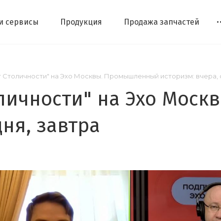
 и сервисы
Продукция
Продажа запчастей
 Столичности" на Эхо Москвы. Промышленный историзм: вчера, 
оличности" на Эхо Мос
дня, завтра