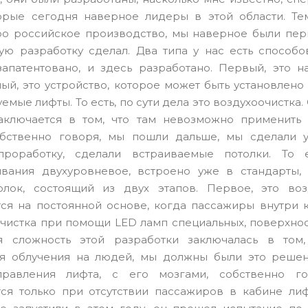
орые сегодня наверное лидеры в этой области. Те
о российское производство, мы наверное были пер
кую разработку сделал. Два типа у нас есть способо
апатентовано, и здесь разработано. Первый, это н
ый, это устройство, которое может быть установлено
емые лифты. То есть, по сути дела это воздухоочистка
ключается в том, что там невозможно применить о
обственно говоря, мы пошли дальше, мы сделали у
проработку, сделали встраиваемые потолки. То е
ивания двухуровневое, встроено уже в стандарты,
олок, состоящий из двух этапов. Первое, это воз
ся на постоянной основе, когда пассажиры внутри к
о чистка при помощи LED ламп специальных, поверхно
ая сложность этой разработки заключалась в том
ия облучения на людей, мы должны были это решен
правления лифта, с его мозгами, собственно го
ся только при отсутствии пассажиров в кабине ли