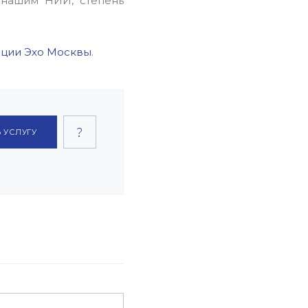
 нашим НИИ, степень
нции Эхо Москвы
.
 УСЛУГУ