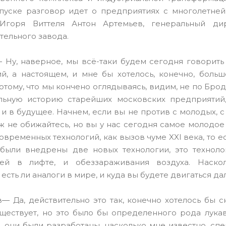
уске разговор идет о предприятиях с многолетней 
Игоря Виттеля Антон Артемьев, генеральный ди
тельного завода.
― Ну, наверное, мы всё-таки будем сегодня говорит
й, а настоящем, и мне бы хотелось, конечно, боль
тому, что мы кончено оглядываясь, видим, не по Брод
льную историю старейших московских предприятий,
 и в будущее. Начнем, если вы не против с молодых, 
уж не обижайтесь, но вы у нас сегодня самое молодое
современных технологий, как вызов чуме XXI века, то ес
 были внедрены две новых технологии, это технол
тей в лифте, и обеззараживания воздуха. Наско
 есть ли аналоги в мире, и куда вы будете двигаться д
― Да, действительно это так, конечно хотелось бы ск
ществует, но это было бы определенного рода лукав
 они были разработаны, насколько мне известно, спер