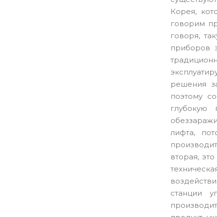
Корея, кот
говорим пр
говоря, та
приборов з
традиционн
эксплуатиру
решения за
поэтому с
глубокую 
обеззараж
лифта, пот
производит
вторая, эт
техническ
воздейств
станции у
производит