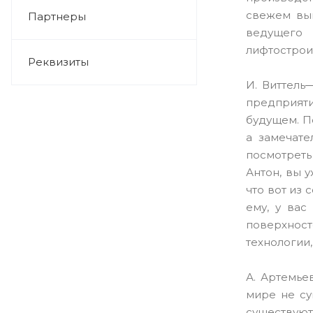
свежем вып
Партнеры
ведущего 
лифтострои
Реквизиты
И. Виттель
предприяти
будущем. По
а замечате
посмотреть
Антон, вы 
что вот из 
ему, у вас
поверхнос
технологии,
А. Артемьев
мире не су
существуют,