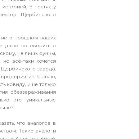
историей. В гостях у
ректор Щербинского
ь не о прошлом ваших
ше даже поговорить о
скому, не лишь руины,
 но всё-таки хочется
с Щербинского завода.
 предприятие. Я знаю,
ть ковиду, и не только
огия обеззараживания
лько это уникальные
альше?
азать, что аналогов в
ством. Такие аналоги
ва в Азии, это Китай,