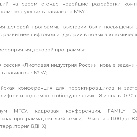
ший на своем стенде новейшие разработки компа
х комплектующих в павильоне №57.
ия деловой программы выставки были посвящены а
с развитием лифтовой индустрии в новых экономическ
ероприятия деловой программы:
я сессия «Лифтовая индустрия России: новые задачи 
0 в павильоне № 57;
ийская конференция для проектировщиков и заст
лифтов и подъемного оборудования» – 8 июня в 10:30 
иум МГСУ, кадровая конференция, FAMILY DAY
ьная программа для всей семьи) – 9 июня с 11:00 до 18:
(территория ВДНХ).