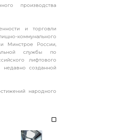
ного производства
нности и торговли
ищно-коммунального
ри Минстрое России,
альной службы по
ссийского лифтового
е недавно созданной
остижений народного