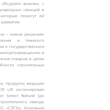
 обсудили вызовы, с
ународных санкций в
 которые помогут ей
 развитие.
ачи – новые решения»
роения и тяжелого
ми о государственном
о импортозамещению в
ечня товаров в целях
бности строительных
ны продукты ведущих
R Lift экспонировал
 Select Natural (до
троительного завода,
О «СЭГЗ»), Компании