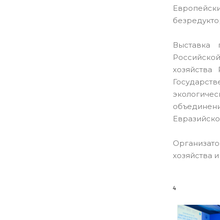
Европейс
безредукто
Выставка 
Российско
хозяйства
Государс
экологиче
объединен
Евразийско
Организато
хозяйства 
4