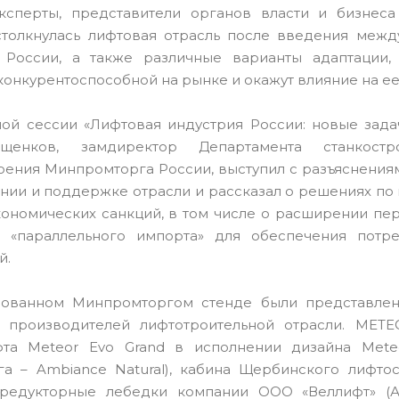
ксперты, представители органов власти и бизнеса
толкнулась лифтовая отрасль после введения межд
 России, а также различные варианты адаптации,
конкурентоспособной на рынке и окажут влияние на ее
ой сессии «Лифтовая индустрия России: новые зад
щенков, замдиректор Департамента станкост
ения Минпромторга России, выступил с разъяснения
нии и поддержке отрасли и рассказал о решениях п
кономических санкций, в том числе о расширении пер
и «параллельного импорта» для обеспечения потре
й.
зованном Минпромторгом стенде были представле
 производителей лифтотроительной отрасли. METEO
та Meteor Evo Grand в исполнении дизайна Meteor
а – Ambiance Natural), кабина Щербинского лифтос
редукторные лебедки компании ООО «Веллифт» (А