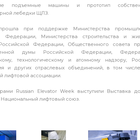
кие подъемные машины и прототип собствен
рной лебедки ЩЛЗ.
прошла при поддержке Министерства промышле
й Федерации, Министерства строительства и жил
 Российской Федерации, Общественного совета п
твенной думы Российской Федерации, Федер
скому, технологическому и атомному надзору, Ро
ия и других отраслевых объединений, в том числ
й лифтовой ассоциации.
рами Russian Elevator Week выступили Выставка д
и Национальный лифтовый союз.