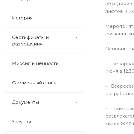
объединив
лифтов и и
История
Мероприят
связанным 
Сертификаты и
разрешения
Основные м
Миссия и ценности
– пленарна
июня в 12.3
Фирменный стиль
– Всеросс
разработки 
Документы
– симпоз
развлекател
Закупки
музее ЖКХ 