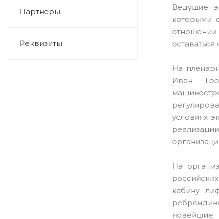
Ведущие э
Партнеры
которыми с
отношении
Реквизиты
оставаться 
На пленарн
Иван Тро
машиностро
регулирова
условиях э
реализаци
организаци
На органи
российских
кабину лиф
ребрендинг
новейшие 