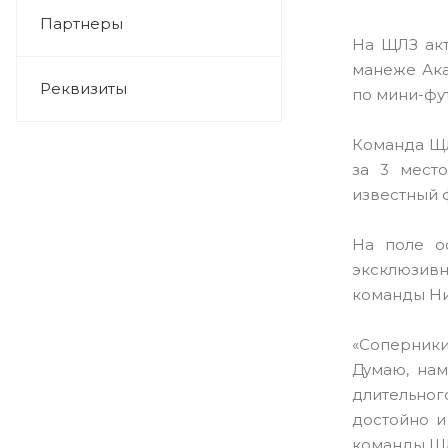
Партнеры
На ЩЛЗ акт
манеже Ака
Реквизиты
по мини-фу
Команда ЩЛ
за 3 мест
известный 
На поле о
эксклюзивн
команды Ни
«Соперники
Думаю, нам
длительног
достойно и
команды ЩЛ