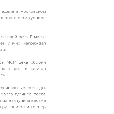
 неделе в московском
орпоративном турнире
че плей-офф. В матче
лей лично награждал
тов.
арь МСР цеха сборки
ного цеха) и капитан
ей).
фессинальные команды.
ервого турнира после
анда выступила весьма
гру капитан и тренер