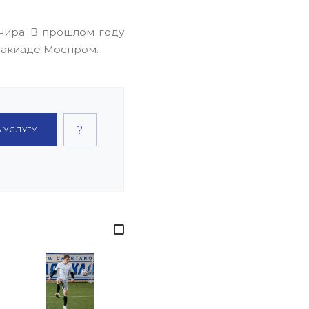
нира. В прошлом году
ртакиаде Моспром.
 УСЛУГУ