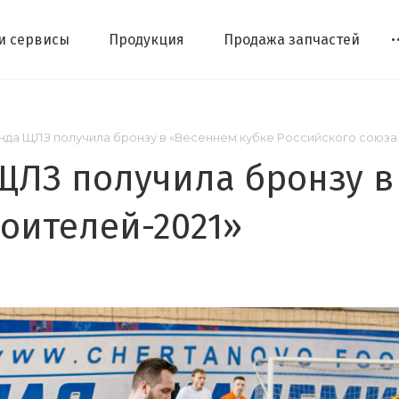
 и сервисы
Продукция
Продажа запчастей
да ЩЛЗ получила бронзу в «Весеннем кубке Российского союза 
ЩЛЗ получила бронзу в
роителей-2021»