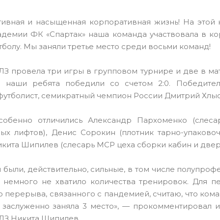
ивная и насыщенная корпоративная жизнь! На этой
демии ФК «Спартак» наша команда участвовала в к
тболу. Мы заняли третье место среди восьми команд!
З провела три игры в групповом турнире и две в мат
о наши ребята победили со счетом 2:0. Победите
футболист, семикратный чемпион России Дмитрий Хлыс
собенно отличились Александр Пархоменко (слес
ых лифтов), Денис Сорокин (плотник тарно-упаковоч
кита Шипилев (слесарь МСР цеха сборки кабин и двер
 были, действительно, сильные, в том числе полупро
 немного не хватило количества тренировок. Для п
о перерыва, связанного с пандемией, считаю, что ком
 заслуженно заняла 3 место», — прокомментировал и
З Никита Шипилев.